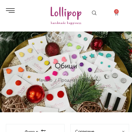
0
Обици
Начало
Продукт
Обици
Филтър