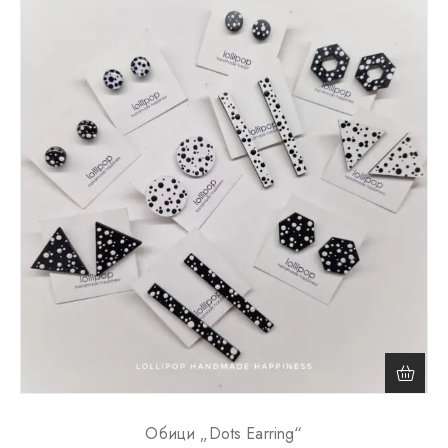
Обици „Dots Earring“