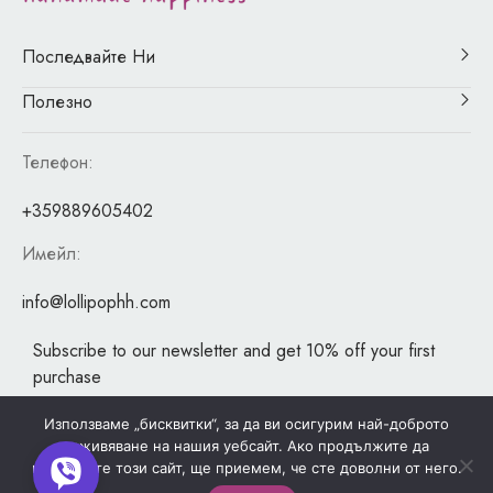
Последвайте Ни
Полезно
Телефон:
+359889605402
Имейл:
info@lollipophh.com
Subscribe to our newsletter and get 10% off your first
purchase
"MailChimp" Plugin is Not Activated!
In order to use this
Използваме „бисквитки“, за да ви осигурим най-доброто
изживяване на нашия уебсайт. Ако продължите да
element, you need to install and activate this plugin.
използвате този сайт, ще приемем, че сте доволни от него.