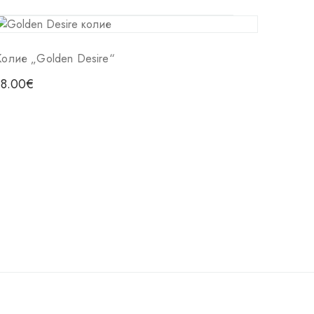
Колие „Golden Desire“
18.00
€