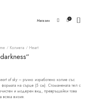
0
Магазин
me
Колиета
Heart
 darkness“
eart of sky
– ръчно изработено колие със
 формата на сърце (5 см). Стоманената тел с
зчистен и модерен вид, превръщайки това
а всяка визия.