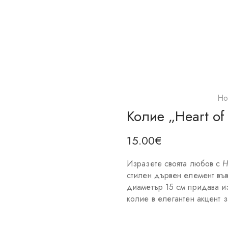
Ho
Колие „Heart of
15.00
€
Изразете своята любов с
H
стилен дървен елемент във
диаметър 15 см придава и
колие в елегантен акцент з