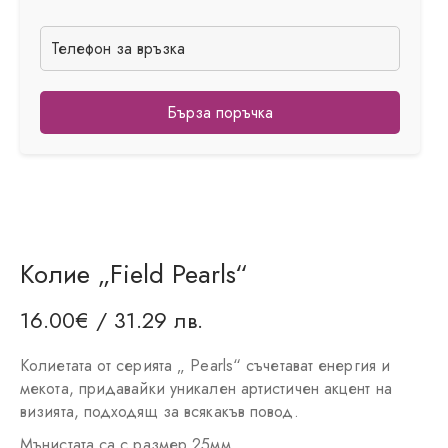
Бърза поръчка
Колие „Field Pearls“
16.00
€
/ 31.29 лв.
Колиетата от серията „ Pearls“ съчетават енергия и
мекота, придавайки уникален артистичен акцент на
визията, подходящ за всякакъв повод.
Мънистата са с размер 25мм