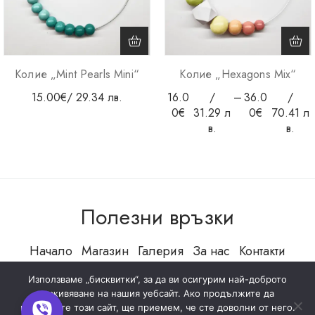
Колие „Mint Pearls Mini“
Колие „Hexagons Mix“
15.00
€
/ 29.34 лв.
16.0
/
–
36.0
/
0
€
31.29 л
0
€
70.41 л
в.
в.
Полезни връзки
Начало
Магазин
Галерия
За нас
Контакти
Използваме „бисквитки“, за да ви осигурим най-доброто
изживяване на нашия уебсайт. Ако продължите да
използвате този сайт, ще приемем, че сте доволни от него.