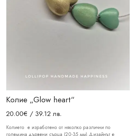
Колие „Glow heart“
20.00
€
/ 39.12 лв.
Колието е изработено от няколко различни по
големина дървени сърца (20-35 мм).Дизайнът е