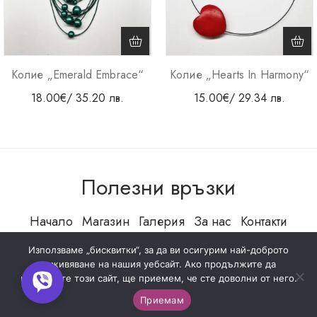
Колие „Emerald Embrace“
Колие „Hearts In Harmony“
18.00
€
/ 35.20 лв.
15.00
€
/ 29.34 лв.
Полезни връзки
Начало
Магазин
Галерия
За нас
Контакти
Използваме „бисквитки“, за да ви осигурим най-доброто
изживяване на нашия уебсайт. Ако продължите да
използвате този сайт, ще приемем, че сте доволни от него.
Всички права запазени
Приемам