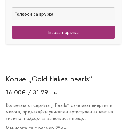
Бърза поръчка
Колие „Gold flakes pearls“
16.00
€
/ 31.29 лв.
Колиетата от серията „ Pearls“ съчетават енергия и
мекота, придавайки уникален артистичен акцент на
визията, подходящ за всякакъв повод.
Мънистата са с размер 25мм