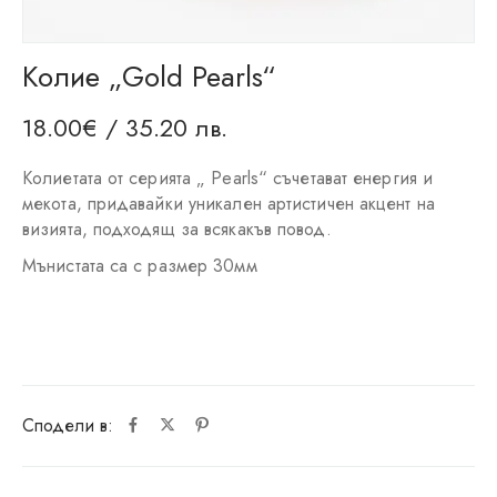
Колие „Gold Pearls“
18.00
€
/ 35.20 лв.
Колиетата от серията „ Pearls“ съчетават енергия и
мекота, придавайки уникален артистичен акцент на
визията, подходящ за всякакъв повод.
Мънистата са с размер 30мм
Сподели в: