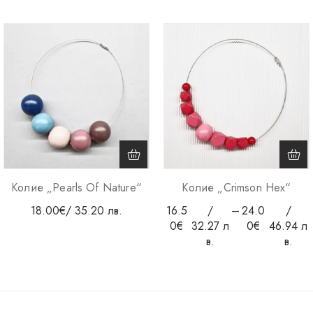
Колие „Pearls Of Nature“
Колие „Crimson Hex“
18.00
€
/ 35.20 лв.
16.5
/
–
24.0
/
0
€
32.27 л
0
€
46.94 л
в.
в.