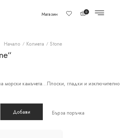
0
Магазин
Начало
Колиета
Stone
ne“
на морски камъчета…Плоски, гладки и изключително
Добави
Бърза поръчка