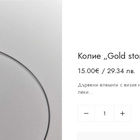
Колие „Gold sto
15.00
€
/ 29.34 лв.
Дървени елемнти с визия 
леки…