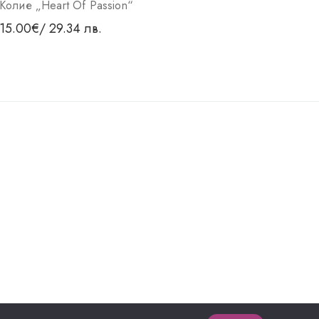
Колие „Heart Of Passion“
Коли
15.00
€
/ 29.34 лв.
18.