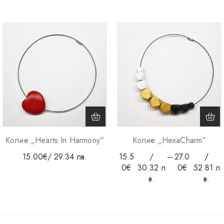
Колие „Hearts In Harmony“
Колие „HexaCharm“
15.00
€
/ 29.34 лв.
15.5
/
–
27.0
/
0
€
30.32 л
0
€
52.81 л
в.
в.