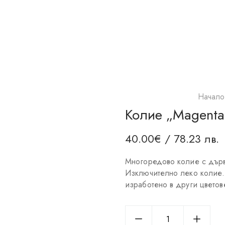
Начало
Колие „Magenta
40.00
€
/ 78.23 лв.
Многоредово колие с дър
Изключително леко коли
изработено в други цвето