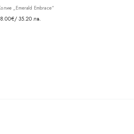
Колие „Emerald Embrace“
18.00
€
/ 35.20 лв.