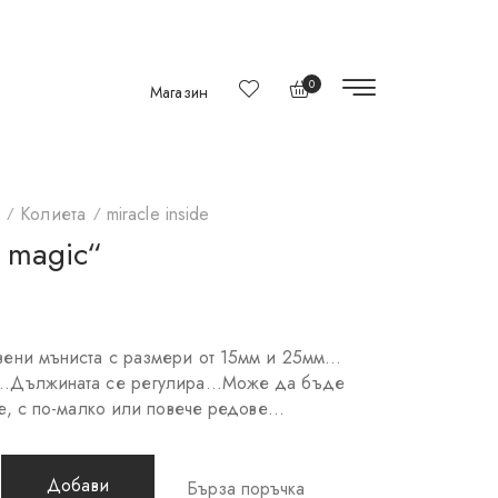
0
Магазин
Колиета
miracle inside
 magic“
вени мъниста с размери от 15мм и 25мм…
е…Дължината се регулира…Може да бъде
ве, с по-малко или повече редове…
Добави
Бърза поръчка