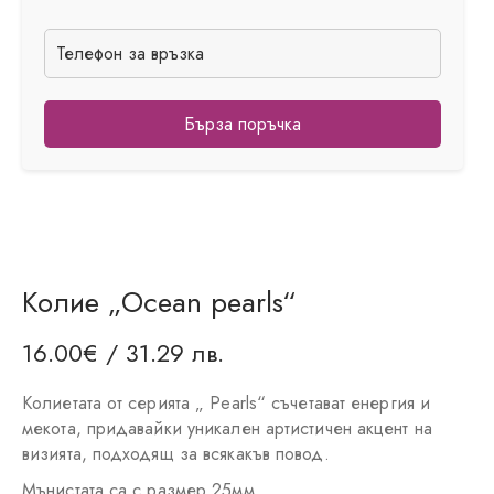
Бърза поръчка
Колие „Ocean pearls“
16.00
€
/ 31.29 лв.
Колиетата от серията „ Pearls“ съчетават енергия и
мекота, придавайки уникален артистичен акцент на
визията, подходящ за всякакъв повод.
Мънистата са с размер 25мм