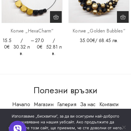
Колие „HexaCharm“
Колие „Golden Bubbles“
15.5
/
–
27.0
/
35.00
€
/ 68.45 лв.
0
€
30.32 л
0
€
52.81 л
в.
в.
Полезни връзки
Начало
Магазин
Галерия
За нас
Контакти
Използваме „бисквитки“, за да ви осигурим най-доброто
изживяване на нашия уебсайт. Ако продължите да
използвате този сайт, ще приемем, че сте доволни от него.