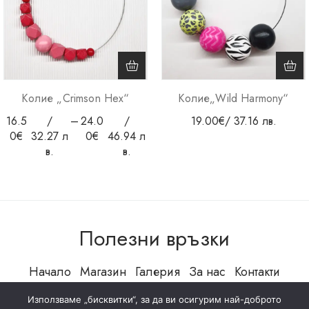
Колие „Crimson Hex“
Колие„Wild Harmony“
16.5
/
–
24.0
/
19.00
€
/ 37.16 лв.
0
€
32.27 л
0
€
46.94 л
в.
в.
Полезни връзки
Начало
Магазин
Галерия
За нас
Контакти
Използваме „бисквитки“, за да ви осигурим най-доброто