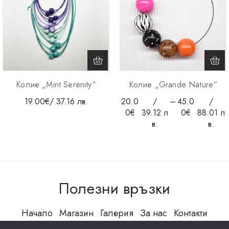
Колие „Mint Serenity“
Колие „Grande Nature“
19.00
€
/ 37.16 лв.
20.0
/
–
45.0
/
0
€
39.12 л
0
€
88.01 л
в.
в.
Полезни връзки
Начало
Магазин
Галерия
За нас
Контакти