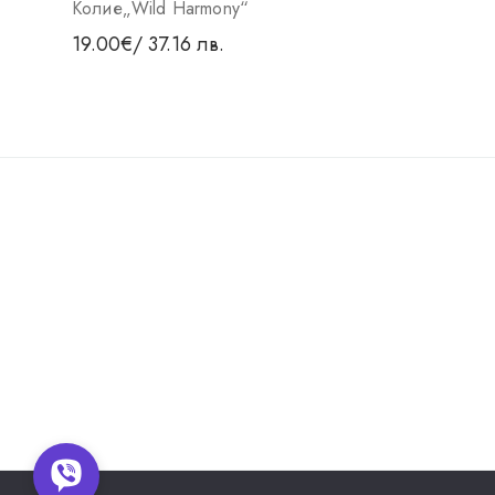
Колие„Wild Harmony“
19.00
€
/ 37.16 лв.