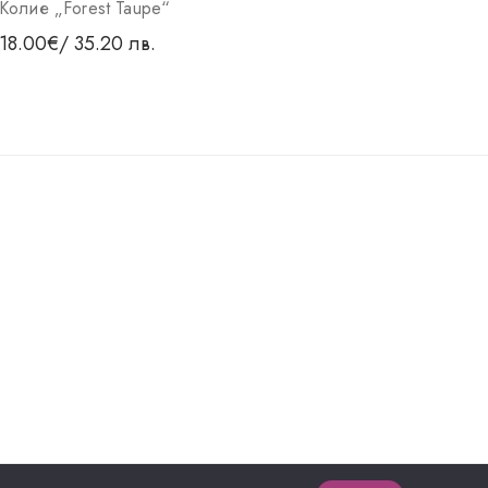
Колие „Forest Taupe“
Коли
18.00
€
/ 35.20 лв.
17.0