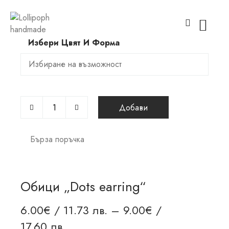
Избери Цвят И Форма
Добави
Бърза поръчка
Обици „Dots earring“
6.00
€
/ 11.73 лв.
–
9.00
€
/
17.60 лв.