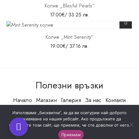
Колие „Blissful Pearls“
17.00
€
/ 33.25 лв.
Колие „Mint Serenity“
19.00
€
/ 37.16 лв.
Полезни връзки
Начало
Магазин
Галерия
За нас
Контакти
Използваме „бисквитки“, за да ви осигурим най-доброто
изживяване на нашия уебсайт. Ако продължите да
използвате този сайт, ще приемем, че сте доволни от него.
Всички права запазени
Приемам