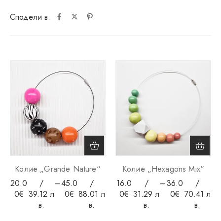
Сподели в:
Колие „Grande Nature“
Колие „Hexagons Mix“
20.0
/
–
45.0
/
16.0
/
–
36.0
/
0
€
39.12 л
0
€
88.01 л
0
€
31.29 л
0
€
70.41 л
в.
в.
в.
в.